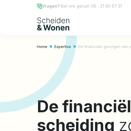
Vragen?
Bel ons gerust:
06 - 21 90 67 31
Home
Expertise
De financiële gevolgen van 
De financië
scheiding
z