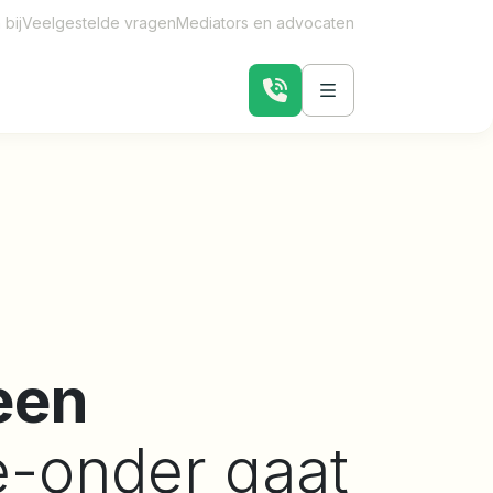
bij
Veelgestelde vragen
Mediators en advocaten
een
e-onder gaat