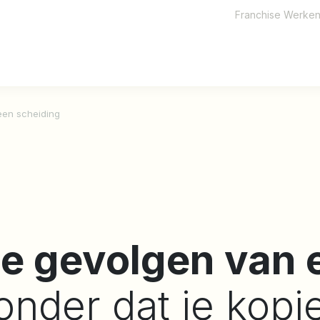
Franchise
Werken 
een scheiding
le gevolgen van 
onder dat je kopj