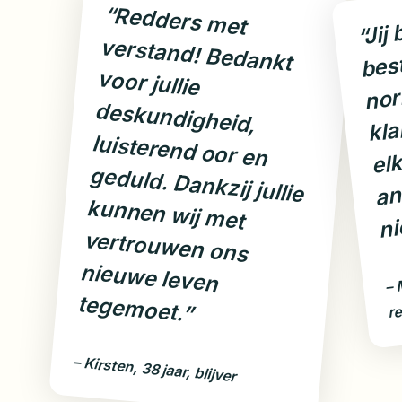
“Redders met
verstand! Bedankt
voor jullie
deskundigheid,
luisterend oor en
geduld. Dankzij jullie
kunnen wij met
vertrouwen ons
nieuwe leven
“Jij
best
m
k
elk
wa
w
w
an
ni
– 
re
tegemoet.”
– Kirsten, 38 jaar, blijver