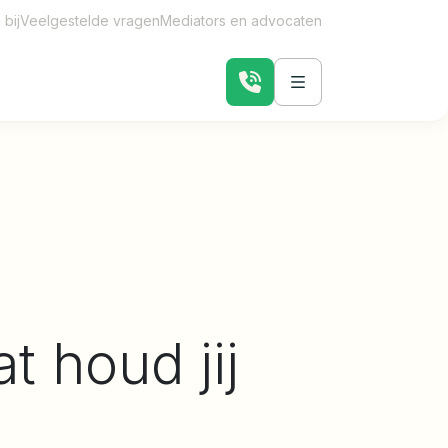
bij
Veelgestelde vragen
Mediators en advocaten
t houd jij