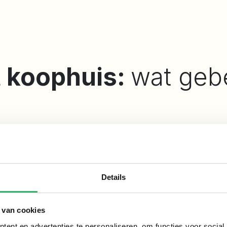
t koophuis:
wat geb
gscontract hebt of geen van beide, bij het uit elkaar 
recies?
Details
ijft als jullie huis verkocht wordt en de hypotheek volled
 van cookies
ent en advertenties te personaliseren, om functies voor social