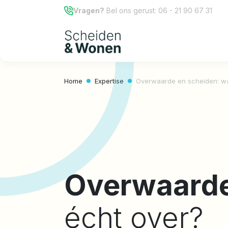
Vragen?
Bel ons gerust:
06 - 21 90 67 31
Home
Expertise
Overwaarde en scheiden: wat
Overwaarde
écht over?