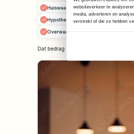
websiteverkeer te analyseren
Huiswaarde: €400.000
media, adverteren en analys
Hypotheek: €280.000
verstrekt of die ze hebben v
Overwaarde: €120.000
Dat bedrag is van jullie samen. Maar ho