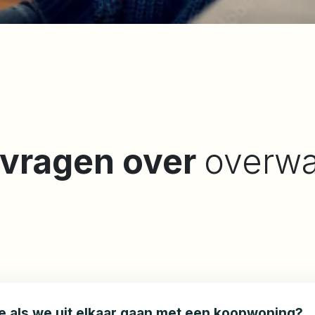
 vragen over
overwa
 als we uit elkaar gaan met een koopwoning?