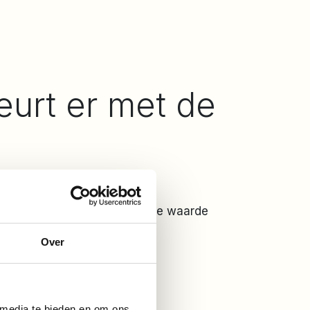
eurt er met de
gaan met een koophuis moet de waarde
Over
ig is afgelost.
 media te bieden en om ons