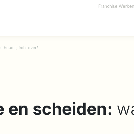
Franchise
Werken 
 houd jij écht over?
 en scheiden:
wa