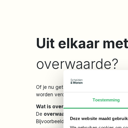
Uit elkaar me
overwaarde?
Of je nu getrouwd bent, een samenlevin
worden verdeeld. Maar hoe werkt dat p
Toestemming
Wat is overwaarde?
De
overwaarde
is het bedrag dat overbl
Deze website maakt gebruik
Bijvoorbeeld:
We gebruiken cookies om cont